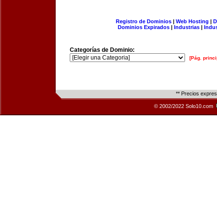
Registro de Dominios
|
Web Hosting
|
D
Dominios Expirados
|
Industrias
|
Indu
Categorías de Dominio:
[Pág. princi
** Precios expre
© 2002/2022 Solo10.com