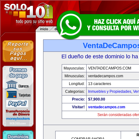
VentaDeCampo
El dueño de este dominio lo ha
Mayusculas:
VENTADECAMPOS.COM
Minusculas:
ventadecampos.com
Longitud:
13 caracteres
Categorias:
Inmuebles y Propiedades
,
Ven
Precio:
$7,900.00
Visitar!
ventadecampos.com
Serán consideradas ofer
R