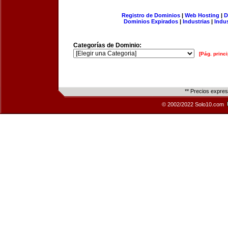
Registro de Dominios
|
Web Hosting
|
D
Dominios Expirados
|
Industrias
|
Indu
Categorías de Dominio:
[Pág. princi
** Precios expre
© 2002/2022 Solo10.com