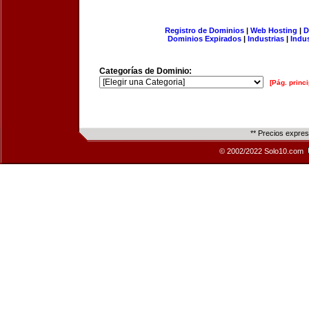
Registro de Dominios
|
Web Hosting
|
D
Dominios Expirados
|
Industrias
|
Indu
Categorías de Dominio:
[Pág. princi
** Precios expre
© 2002/2022 Solo10.com