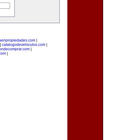
taenpropiedades.com
|
|
catalogodevehiculos.com
|
ondecomprar.com
|
com
|