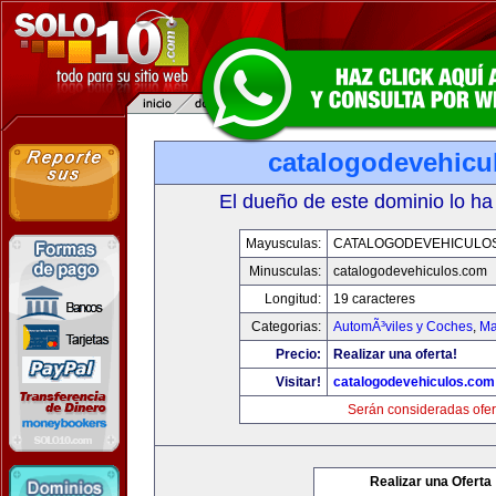
catalogodevehicu
El dueño de este dominio lo ha
Mayusculas:
CATALOGODEVEHICULO
Minusculas:
catalogodevehiculos.com
Longitud:
19 caracteres
Categorias:
AutomÃ³viles y Coches
,
Ma
Precio:
Realizar una oferta!
Visitar!
catalogodevehiculos.com
Serán consideradas ofer
Realizar una Oferta