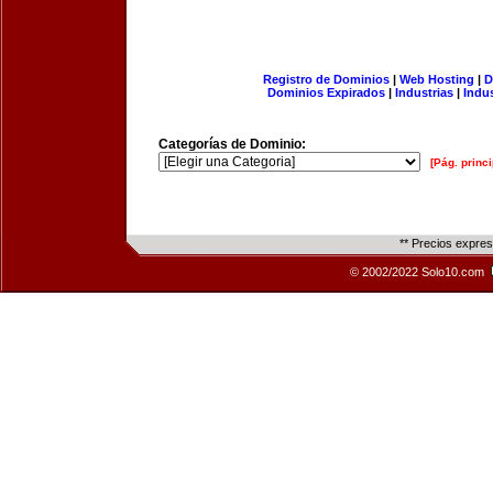
Registro de Dominios
|
Web Hosting
|
D
Dominios Expirados
|
Industrias
|
Indu
Categorías de Dominio:
[Pág. princi
** Precios expre
© 2002/2022 Solo10.com