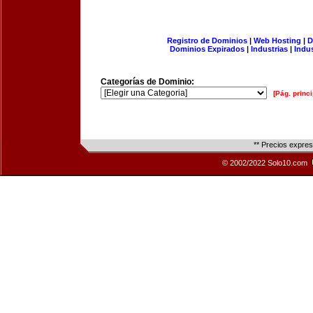
Registro de Dominios
|
Web Hosting
|
D
Dominios Expirados
|
Industrias
|
Indu
Categorías de Dominio:
[Pág. princi
** Precios expre
© 2002/2022 Solo10.com