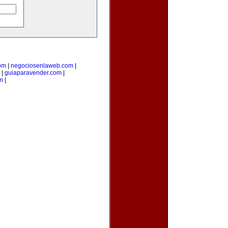
com
|
negociosenlaweb.com
|
|
guiaparavender.com
|
m
|