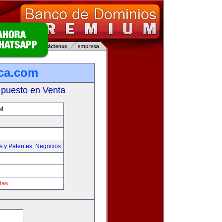
ca.com
 puesto en Venta
M
s y Patentes
,
Negocios
tas