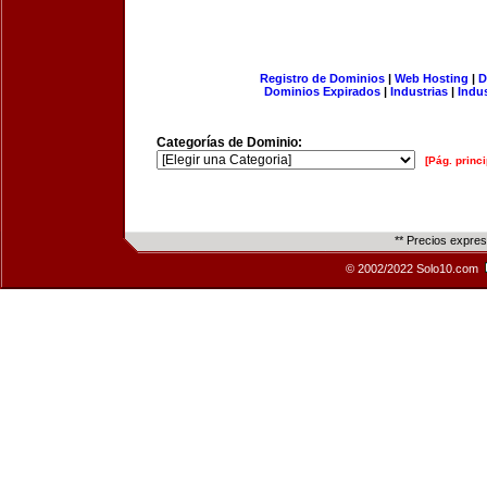
Registro de Dominios
|
Web Hosting
|
D
Dominios Expirados
|
Industrias
|
Indu
Categorías de Dominio:
[Pág. princi
** Precios expre
© 2002/2022 Solo10.com