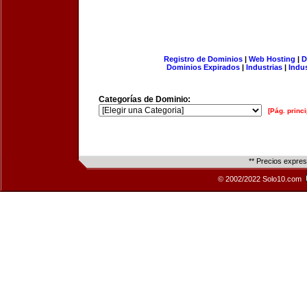
Registro de Dominios
|
Web Hosting
|
D
Dominios Expirados
|
Industrias
|
Indu
Categorías de Dominio:
[Pág. princi
** Precios expre
© 2002/2022 Solo10.com