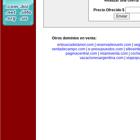
Realizar una Oferta
Precio Ofrecido $
Otros dominios en venta:
enbuscadelamor.com
|
reservadevuelo.com
|
se
ventadecampo.com
|
e-presupuestos.com
|
sitiosin
paginacentral.com
|
miamiventa.com
|
coch
vacacionesargentina.com
|
viajesp