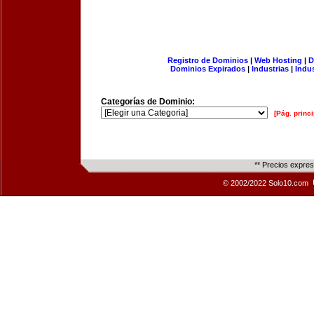
Registro de Dominios
|
Web Hosting
|
D
Dominios Expirados
|
Industrias
|
Indu
Categorías de Dominio:
[Pág. princi
** Precios expre
© 2002/2022 Solo10.com