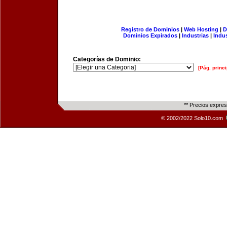
Registro de Dominios
|
Web Hosting
|
D
Dominios Expirados
|
Industrias
|
Indu
Categorías de Dominio:
[Pág. princi
** Precios expre
© 2002/2022 Solo10.com