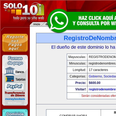
RegistroDeNomb
El dueño de este dominio lo ha
Mayusculas:
REGISTRODENO
Minusculas:
registrodenombres
Longitud:
17 caracteres
Categorias:
Gobierno
,
Socieda
Precio:
$600.00
Visitar!
registrodenombr
Serán consideradas ofer
R