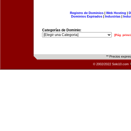
Registro de Dominios
|
Web Hosting
|
D
Dominios Expirados
|
Industrias
|
Indu
Categorías de Dominio:
[Pág. princi
** Precios expre
© 2002/2022 Solo10.com