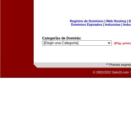
Registro de Dominios
|
Web Hosting
|
D
Dominios Expirados
|
Industrias
|
Indu
Categorías de Dominio:
[Pág. princi
** Precios expre
© 2002/2022 Solo10.com