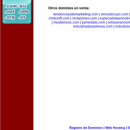
Otros dominios en venta:
tendenciasdemarketing.com
|
vinosdecuyo.com
chilesoft.com
|
clickpymes.com
|
especialistaennutr
|
muyfamoso.com
|
pymedata.com
|
soloparanoso
industriasbrasileiras.com
|
industria
Registro de Dominios
|
Web Hosting
|
D