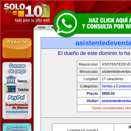
asistentedevent
El dueño de este dominio lo ha
Mayusculas:
ASISTENTEDEVE
Minusculas:
asistentedeventa
Longitud:
17 caracteres
Categorias:
Ventas y Comercia
Precio:
$900.00
Visitar!
asistentedevent
Serán consideradas ofer
R