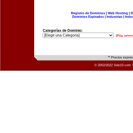
Registro de Dominios
|
Web Hosting
|
D
Dominios Expirados
|
Industrias
|
Indu
Categorías de Dominio:
[Pág. princi
** Precios expre
© 2002/2022 Solo10.com