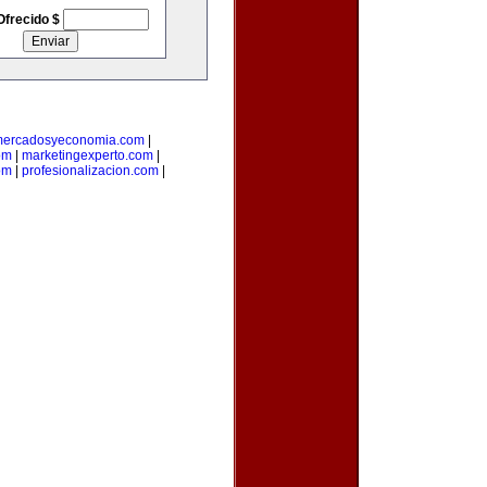
Ofrecido $
ercadosyeconomia.com
|
om
|
marketingexperto.com
|
om
|
profesionalizacion.com
|