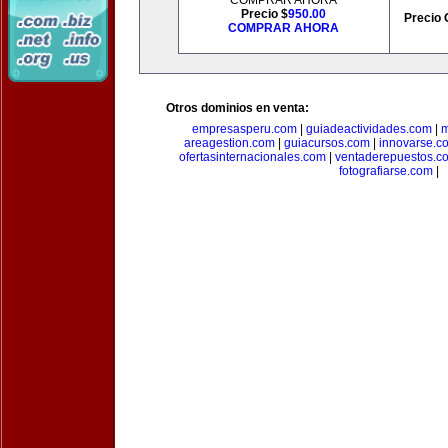
COMPRAR AHORA
Precio $
950.00
Precio 
COMPRAR AHORA
Otros dominios en venta:
empresasperu.com
|
guiadeactividades.com
|
m
areagestion.com
|
guiacursos.com
|
innovarse.c
ofertasinternacionales.com
|
ventaderepuestos.c
fotografiarse.com
|