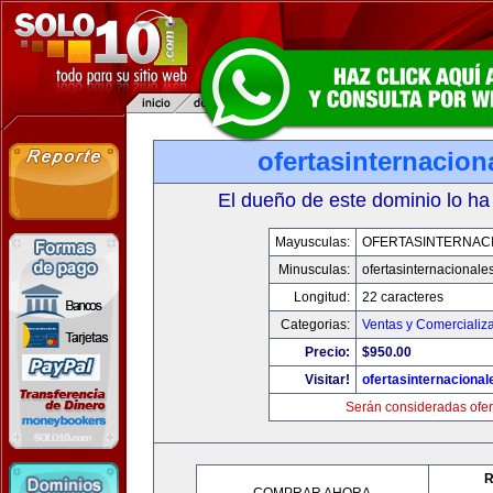
ofertasinternacio
El dueño de este dominio lo ha
Mayusculas:
OFERTASINTERNAC
Minusculas:
ofertasinternacionale
Longitud:
22 caracteres
Categorias:
Ventas y Comercializ
Precio:
$950.00
Visitar!
ofertasinternaciona
Serán consideradas ofer
R