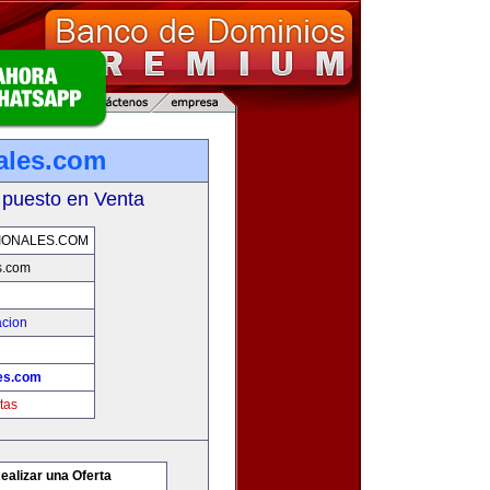
nales.com
 puesto en Venta
IONALES.COM
s.com
acion
les.com
tas
ealizar una Oferta