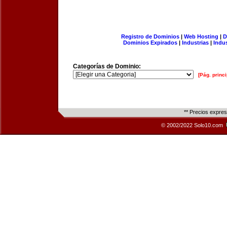
Registro de Dominios
|
Web Hosting
|
D
Dominios Expirados
|
Industrias
|
Indu
Categorías de Dominio:
[Pág. princi
** Precios expre
© 2002/2022 Solo10.com