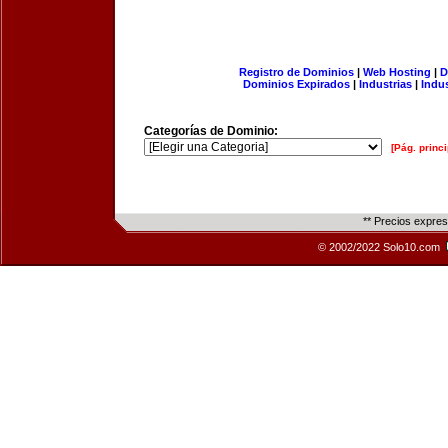
Registro de Dominios
|
Web Hosting
|
D
Dominios Expirados
|
Industrias
|
Indu
Categorías de Dominio:
[Pág. princi
** Precios expre
© 2002/2022 Solo10.com