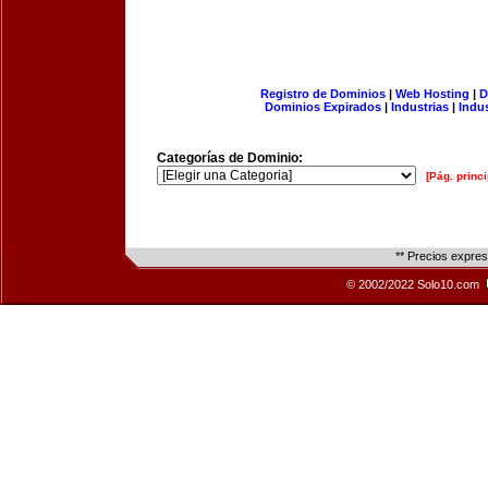
Registro de Dominios
|
Web Hosting
|
D
Dominios Expirados
|
Industrias
|
Indu
Categorías de Dominio:
[Pág. princi
** Precios expre
© 2002/2022 Solo10.com