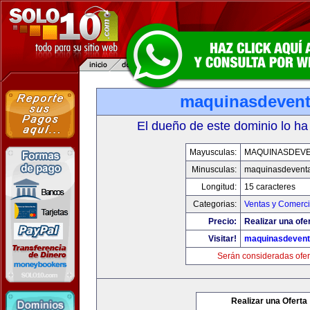
maquinasdeven
El dueño de este dominio lo ha
Mayusculas:
MAQUINASDEV
Minusculas:
maquinasdevent
Longitud:
15 caracteres
Categorias:
Ventas y Comerci
Precio:
Realizar una ofe
Visitar!
maquinasdeven
Serán consideradas ofer
Realizar una Oferta