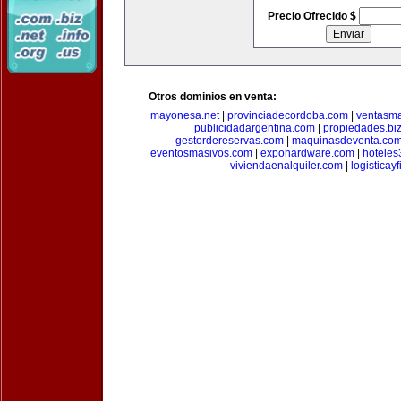
Precio Ofrecido $
Otros dominios en venta:
mayonesa.net
|
provinciadecordoba.com
|
ventasma
publicidadargentina.com
|
propiedades.bi
gestordereservas.com
|
maquinasdeventa.co
eventosmasivos.com
|
expohardware.com
|
hotele
viviendaenalquiler.com
|
logisticay