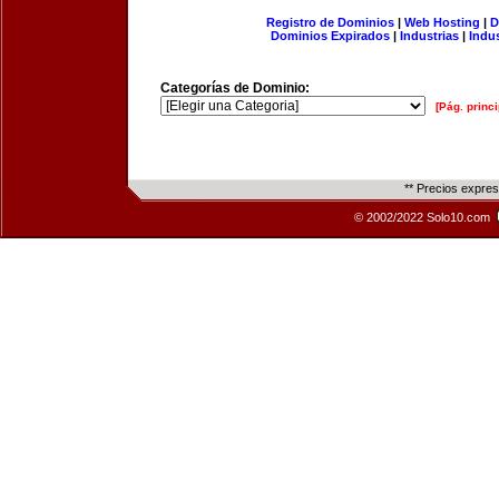
Registro de Dominios
|
Web Hosting
|
D
Dominios Expirados
|
Industrias
|
Indu
Categorías de Dominio:
[Pág. princi
** Precios expre
© 2002/2022 Solo10.com