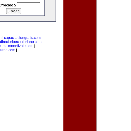
Ofrecido $
m
|
capacitaciongratis.com
|
directorioecuatoriano.com
|
.com
|
monetizate.com
|
turna.com
|