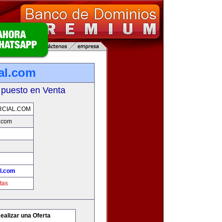
al.com
 puesto en Venta
CIAL.COM
.com
l.com
tas
ealizar una Oferta