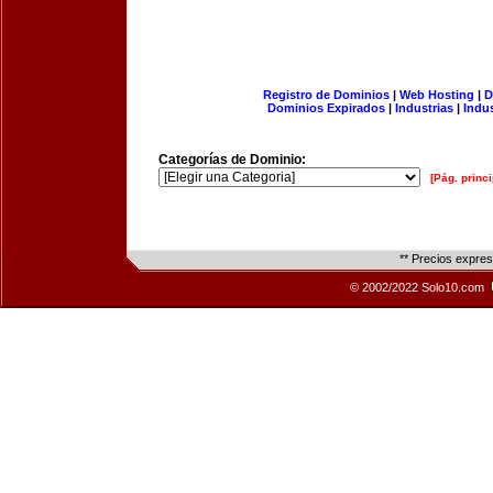
Registro de Dominios
|
Web Hosting
|
D
Dominios Expirados
|
Industrias
|
Indu
Categorías de Dominio:
[Pág. princi
** Precios expre
© 2002/2022 Solo10.com