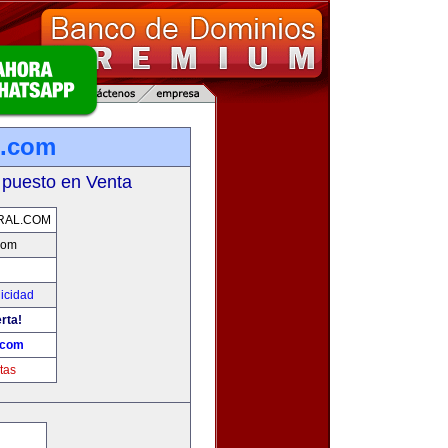
l.com
 puesto en Venta
RAL.COM
com
licidad
rta!
.com
tas