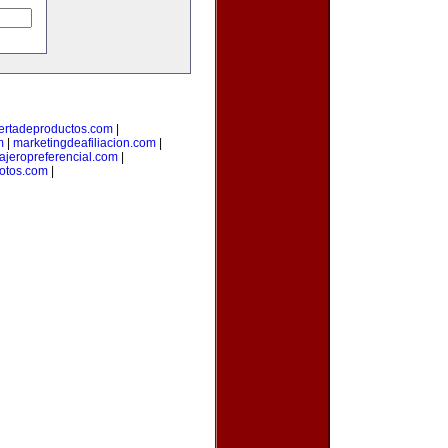
ertadeproductos.com
|
m
|
marketingdeafiliacion.com
|
iajeropreferencial.com
|
fotos.com
|