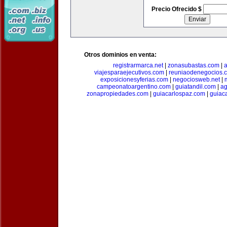
Precio Ofrecido $
Otros dominios en venta:
registrarmarca.net
|
zonasubastas.com
|
a
viajesparaejecutivos.com
|
reuniaodenegocios.
exposicionesyferias.com
|
negociosweb.net
|
campeonatoargentino.com
|
guiatandil.com
|
ag
zonapropiedades.com
|
guiacarlospaz.com
|
guiac