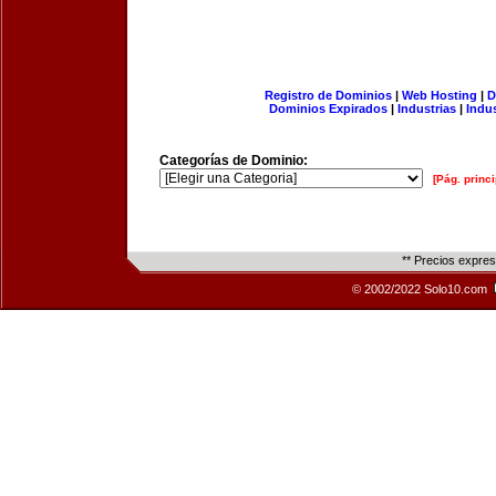
Registro de Dominios
|
Web Hosting
|
D
Dominios Expirados
|
Industrias
|
Indu
Categorías de Dominio:
[Pág. princi
** Precios expre
© 2002/2022 Solo10.com