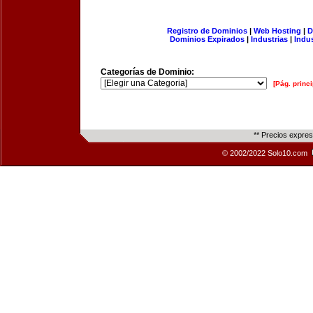
Registro de Dominios
|
Web Hosting
|
D
Dominios Expirados
|
Industrias
|
Indu
Categorías de Dominio:
[Pág. princi
** Precios expre
© 2002/2022 Solo10.com