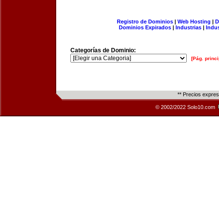
Registro de Dominios
|
Web Hosting
|
D
Dominios Expirados
|
Industrias
|
Indu
Categorías de Dominio:
[Pág. princi
** Precios expre
© 2002/2022 Solo10.com